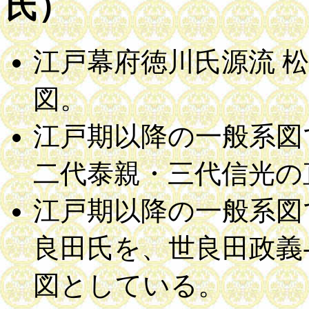
氏）
江戸幕府徳川氏源流 
図。
江戸期以降の一般系図
二代泰親・三代信光の
江戸期以降の一般系図
良田氏を、世良田政義-
図としている。