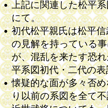
上記に関連した松平系
にて。
初代松平親氏は松平信
の見解を持っている事
が、混乱を来たす恐れ
平系図初代・二代の表
懐疑的な面が多々否め
り以前の系図を全て不