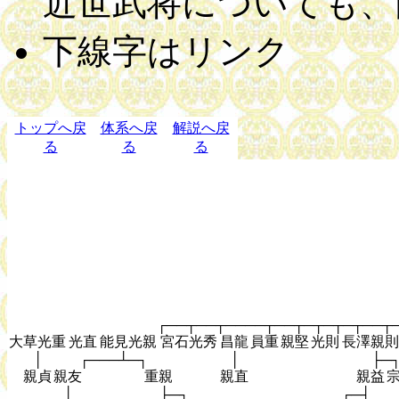
近世武将についても、
下線字はリンク
トップへ戻
体系へ戻
解説へ戻
る
る
る
┌──┬──┬────┬──┬─┬─┬─┬──┬
大草光重
光直
能見光親
宮石光秀
昌龍
員重
親堅
光則
長澤親則
│
┌───┴─┐
│
├─
親貞
親友
重親
親直
親益
│
├─┐
┌─┤