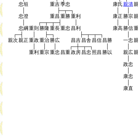
忠垣
重吉
季忠
康氏
親清
│
├─┬─┐
│
│
忠澄
重昌
重勝
重利
康正
勝宗
│
┌─┬─┬─┤
│
│
│
忠綱
重則
勝隆
重長
重忠
昌利
康高
勝信
┌─┤
│
├─┐
├─┬─┬─┐
│
親次
親正
重政
重治
勝広
昌吉
昌舎
昌信
昌勝
一忠
│
│
│
┌─┼─┬─┐
│
│
重利
重宗
重忠
昌重
政房
昌忠
照昌
勝以
親広
│
政忠
│
康忠
│
康直