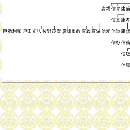
┌─┬─┬─
庸親
信岑
庸
┌─┤
信直
庸
┌───┬───┬───┬───┬─┬─┬─┤
├
巨勢利和
戸田光弘
牧野茂傑
彦坂重教
直義
直温
信愛
信道
庸
│
│
信彰
信
┌
信
│
信