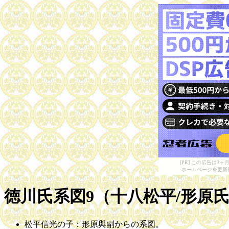
[PR] この広告は
ホームページを更新
徳川氏系図9（十八松平/形原
松平信光の子：形原與副からの系図。