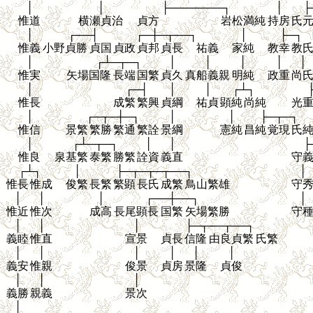
│
│
├───────┐
│
├
惟道
横瀬貞治
貞方
岩松満純
持房
氏
│
┌──┤
┌─┼─┬──┐
│
├─┐
惟義
小野貞勝
貞国
貞政
貞邦
貞長
祐義
家純
教幸
教
│
┌┴─┬─┐
│
│
│
│
│
惟実
矢場国隆
長端
国繁
貞久
真船義親
明純
政重
尚
│
┌─┤
│
│
┌┴┐
惟長
成繁
繁興
貞綱
祐貞
顕純
尚純
光
│
┌─┬─┼─┐
│
│
├─┬─┐
惟信
景繁
繁勝
繁通
繁詮
景綱
憲純
昌純
覚現
氏
│
┌┴─┬─┐
│
│
├
惟良
泉基繁
泰繁
勝繁
詮資
義直
守
┌┴┐
│
├─┬─┬─┬──┐
│
惟長
惟成
俊繁
長繁
繁顕
長氏
成繁
鳥山繁雄
守
│
│
│
┌──┼──┐
│
惟近
惟次
成高
長尾顕長
国繁
矢場繁勝
守
│
│
│
├─┬──┬──┐
義睦
惟直
宣景
貞長
信隆
由良貞繁
氏繁
│
│
│
│
│
│
義安
惟親
俊景
貞房
景隆
貞俊
│
│
│
義勝
親義
景次
│