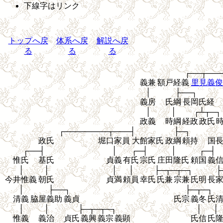
下線字はリンク
トップへ戻
体系へ戻
解説へ戻
る
る
る
┌──┬───
義兼
額戸経義
里見義俊
│
├──┐
義房
氏綱
長岡氏経
│
│
┌┴┬─┐
政義
時綱
経政
政氏
┌────────┬───┤
├─┐
政氏
堀口家員
大館家氏
政綱
頼持
国
┌──┤
│
┌─┤
│
┌─┤
惟氏
基氏
貞義
有氏
宗氏
庄田隆氏
頼国
義
│
│
│
│
├─┬─┬─┐
├
今井惟義
朝氏
貞満
頼員
幸氏
氏兼
宗兼
氏明
長
│
├──┐
├─┬─┐
清義
脇屋義助
義貞
氏宗
義冬
氏
│
│
├─┬─┬─┐
│
│
惟義
義治
貞氏
義興
義宗
義顕
氏信
氏