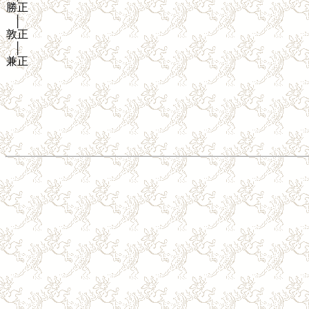
勝正
│
敦正
│
兼正