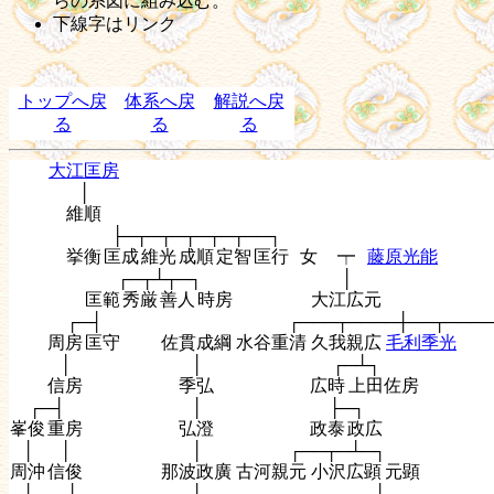
らの系図に組み込む。
下線字はリンク
トップへ戻
体系へ戻
解説へ戻
る
る
る
大江匡房
│
維順
├─┬─┬─┬─┬─┬──┐
挙衡
匡成
維光
成順
定智
匡行
女
┯
藤原光能
┌─┬┴┬─┐
│
匡範
秀厳
善人
時房
大江広元
┌─┤
┌───┬────┼──┬────
周房
匡守
佐貫成綱
水谷重清
久我親広
毛利季光
│
│
┌─┴┐
信房
季弘
広時
上田佐房
┌─┤
│
├─┐
峯俊
重房
弘澄
政泰
政広
│
│
│
┌──┬─┴─┐
周沖
信俊
那波政廣
古河親元
小沢広顕
元顕
│
├─┐
│
┌───┬──┤