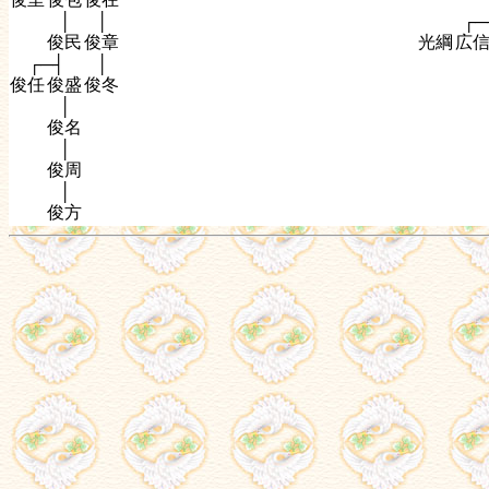
│
│
┌─
俊民
俊章
光綱
広
┌─┤
│
俊任
俊盛
俊冬
│
俊名
│
俊周
│
俊方