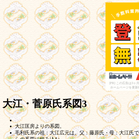
[PR] この広告は
ホームページを更新
大江・菅原氏系図3
大江匡房よりの系図。
毛利氏系の祖：大江広元は、父：藤原氏・母：大江氏で