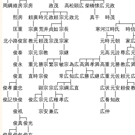
周綱
維房
宗房
政茂
高松顕広
柴橋懐広
元政
│
┌─┬─┼─┬─┐
│
│
熙房
頼廣
時元
政頼
宗元
政元
真干
時茂
│
│
┌──┤
┌┴───┬
匡重
宗廣
荒井貞如
宗長
寒河江時氏
時
│
├─┬─┐
│
├─┐
├
北小路俊宣
教元
頼茂
宗茂
宗家
元時
元朝
家
│
│
│
│
│
│
┌┴
俊泰
宗元
宗教
宗継
元高
元詮
尊広
│
│
┌─┬─┤
┌─┬─┬─┤
│
┌─
俊永
重元
勝宗
繁宗
敏宗
為広
高満
孝満
高重
元勝
教広
│
│
│
┌─┤
├─┐
│
│
│
俊直
直時
宗俊
常広
知広
広勝
広継
広重
元佐
頼元
┌─┤
│
┌─┬─┤
│
│
├─
俊孝
慶忠
顕宗
宗広
宗綱
広直
広状
元安
頼俊
│
│
┌─┤
├─┐
│
│
俊記
快俊
俊広
宗元
広種
孝広
広養
知政
│
│
│
│
俊祇
宗安
兼広
広仲
├─┐
俊真
俊光
┌─┤
│
俊里
俊包
俊在