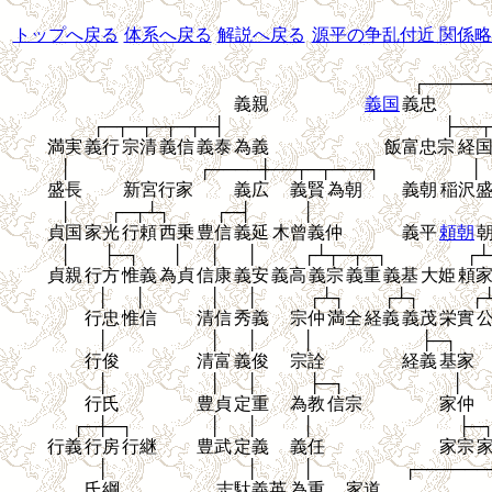
トップへ戻る
体系へ戻る
解説へ戻る
源平の争乱付近 関係略
┌─────
義親
義国
義忠
┌─┬─┬─┬─┬─┤
├──┬
満実
義行
宗清
義信
義泰
為義
飯富忠宗
経
│
┌────┼──┬─┬───┐
│
盛長
新宮行家
義広
義賢
為朝
義朝
稲沢
│
┌─┬┴┐
┌─┤
│
貞国
家光
行頼
西乗
豊信
義延
木曾義仲
義平
頼朝
│
├─┐
│
│
│
┌┴┬─┬─┐
┌┴
貞親
行方
惟義
為貞
信康
義安
義高
義宗
義重
義基
大姫
頼
│
│
│
│
┌┴┐
┌┴┐
┌
行忠
惟信
清信
秀義
宗仲
満全
経義
義茂
栄實
│
│
│
│
├─┐
行俊
清富
義俊
宗詮
経義
基家
│
│
│
├─┐
│
行氏
豊貞
定重
為教
信宗
家仲
┌─┼─┐
│
│
│
├─
行義
行房
行継
豊武
定義
義任
家宗
│
│
│
┌──────
氏綱
志駄義英
為重
家道