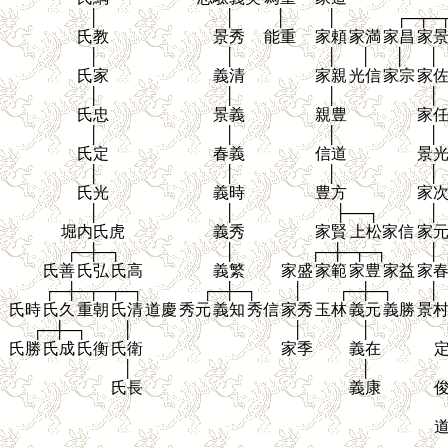
│
│
│
│
┌─┬─
氏教
景秀
能重
家頼
家満
家昌
家
│
│
│
│
│
│
氏家
義清
家親
光信
家宗
家
│
│
│
│
氏忠
景義
親豊
家
│
│
│
│
氏定
春義
信道
景
│
│
│
│
氏光
義時
豊方
家
│
│
├──┐
│
堀内氏虎
義秀
家賢
上松家信
家
┌─┼─┐
│
┌─┼─┬─┐
│
氏善
氏弘
氏高
義繁
家盛
家範
家豊
家益
家
┌─┼─┬─┬─┐
┌─┼─┐
│
┌─┼─┐
│
氏時
氏久
重朝
氏清
道慶
秀元
義知
秀信
家秀
玉林
義元
義勝
景
┌─┼─┐
│
│
│
氏勝
氏成
氏衡
氏衛
家季
義在
│
│
氏長
義康