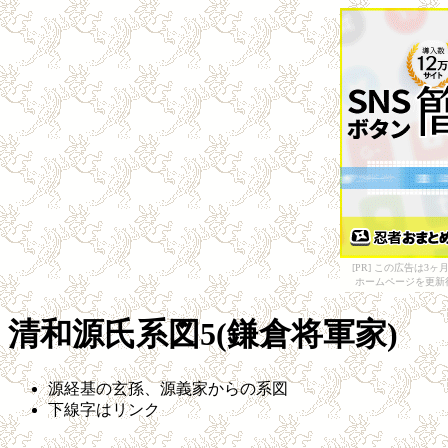
[PR] この広告は
ホームページを更新
清和源氏系図5(鎌倉将軍家)
源経基の玄孫、源義家からの系図
下線字はリンク