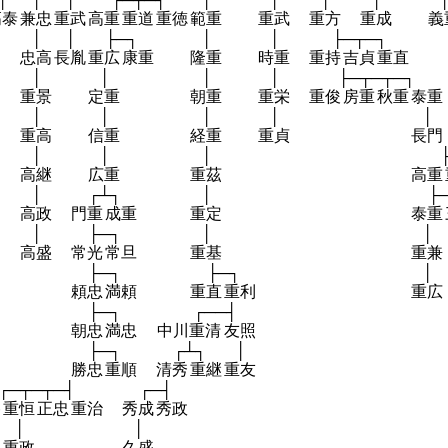
高泰
兼忠
重武
高重
重道
重徳
範重
重武
重方
重成
義
│
│
├─┐
│
│
├─┬─┐
忠高
長胤
重広
康重
隆重
時重
重持
吉貞
重直
│
│
│
│
├─┬─┬─┐
重景
定重
朝重
重栄
重俊
房重
秋重
泰重
│
│
│
│
│
重高
信重
経重
重貞
長門
│
│
│
高継
広重
重茲
高重
│
┌┴┐
│
├
高政
門重
成重
重定
泰重
│
├─┐
│
│
高盛
常光
常旦
重基
重兼
├─┐
├─┐
│
頼忠
満頼
重直
重利
重広
├─┐
┌──┤
朝忠
満忠
中川重清
友照
├─┐
┌┴┐
│
勝忠
重順
清秀
重継
重友
┌─┬─┬─┤
┌─┤
勝
重恒
正忠
重治
秀成
秀政
│
│
重政
久盛