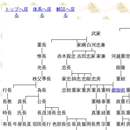
トップへ戻
体系へ戻
解説へ戻
る
る
る
┌──
武家
┌───────┬──┤
重長
家綱
白河忠兼
│
┌───┬─┴┐
惟長
赤木親忠
吉田忠家
家兼
河越重澄
│
│
│
光長
忠長
能隆
│
├─┬─┬─┐
│
秩父季長
家忠
師忠
忠能
忠房
重頼
┌──────┤
│
┌─┬─┬─┬──┤
行長
為長
忠朝
重家
重房
重員
重時
郷御前
│
┌───┤
│
│
┌─
長教
資長
公長
重輔
泰重
政重
│
│
├─┬─┐
│
│
│
時長
氏長
長茂
清長
忠長
真重
経重
重高
│
│
│
├──┬──┐
│
├─
有長
牛屋長直
宿田長行
色部長信
長員
飯岡長秀
宗重
重村
│
│