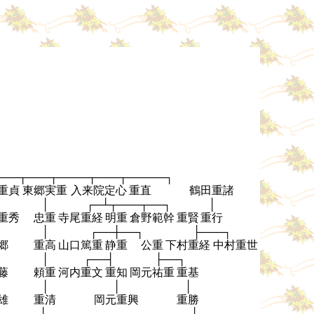
───┬───┬────┬───┬─────┐
重貞
東郷実重
入来院定心
重直
鶴田重諸
│
│
┌─┴┬───┬──┐
│
重秀
忠重
寺尾重経
明重
倉野範幹
重賢
重行
│
│
┌──┼──┐
├───┐
郷
重高
山口篤重
静重
公重
下村重経
中村重世
│
│
┌──┤
├──┐
藤
頼重
河内重文
重知
岡元祐重
重基
│
│
│
│
雄
重清
岡元重興
重勝
│
┌─┴┐
├──┐