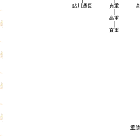
鮎川通長
貞重
│
高重
│
直重
重