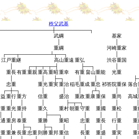
秩父武基
────────────────┼──────────┐
武綱
基家
│
│
重綱
河崎重家
┌───┬─────────┴┬──┐
│
江戸重継
高山重遠
重弘
渋谷重国
│
┌─┬─┬─┬─┤
├──┐
│
重長
有重
重親
重高
重昭
重幸
有重
畠山重能
光重
│
│
├─┐
│
│
├
忠重
重光
重実
重治
稲毛重成
重忠
祁答院重保
落合
┌─┼─┐
│
│
│
┌┴┐
│
重益
重行
重方
信重
盛治
重政
重康
重保
重尚
高城
┤
│
│
│
├─┬─┐
│
│
行重
重光
重持
重久
重村
朝重
守重
重國
重松
重
│
│
│
├───┐
│
│
│
重通
重房
泰重
重勝
重昭
忠重
重長
行重
重
┐
│
├─┐
├─┐
│
│
│
│
房重
重兼
長重
忠重
則勝
重邦
重信
長重
重盛
重実
重
│
│
│
├─┬─┐
│
│
│
│