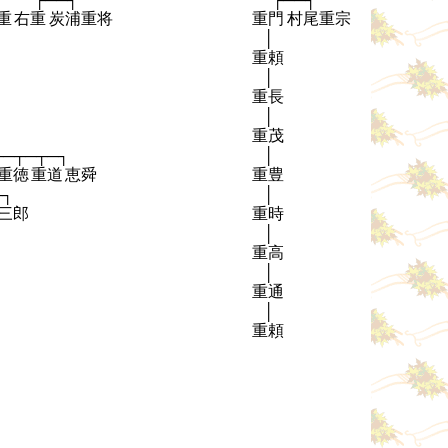
重
右重
炭浦重将
重門
村尾重宗
│
重頼
│
重長
│
重茂
├─┬─┬─┐
│
重徳
重道
恵舜
重豊
─┐
│
三郎
重時
│
重高
│
重通
│
重頼