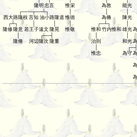
隆明
忠言
惟栄
為敦
能光
┌───┬──┴┐
│
│
│
西大路隆枝
言知
油小路隆道
惟徳
為脩
陳光
┌┴┐
│
│
│
┌─┴┐
│
隆修
隆意
若王子遠文
隆晃
惟敬
惟和
竹内惟和
雄光
│
┌──┤
│
│
隆脩
河辺隆次
隆董
治則
和光
│
┌─
惟忠
為守