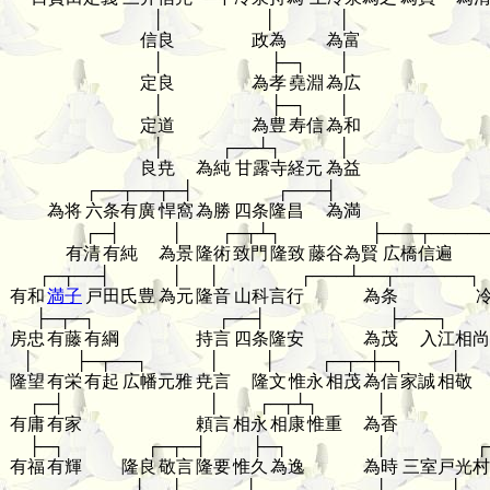
│
│
│
信良
政為
為富
│
├─┐
│
定良
為孝
堯淵
為広
│
├─┐
│
定道
為豊
寿信
為和
│
┌──┴┐
│
良尭
為純
甘露寺経元
為益
┌──┬──┬─┤
┌───┤
為将
六条有廣
悍窩
為勝
四条隆昌
為満
┌─┤
│
┌─┬┴┐
├───┬────
有清
有純
為景
隆術
致門
隆致
藤谷為賢
広橋信遍
┌─┬──┤
│
│
┌───┴──┬──────┐
有和
満子
戸田氏豊
為元
隆音
山科言行
為条
├─┬─┐
┌──┤
├───┐
房忠
有藤
有綱
持言
四条隆安
為茂
入江相尚
│
├─┬──┐
│
│
┌─┬─┼─┐
│
隆望
有栄
有起
広幡元雅
尭言
隆文
惟永
相茂
為信
家誠
相敬
┌─┤
│
┌─┬┴┐
│
有庸
有家
頼言
相永
相康
惟重
為香
├─┐
┌─┬─┤
├─┐
│
┌
有福
有輝
隆良
敬言
隆要
惟久
為逸
為時
三室戸光村
│
│
│
│
│