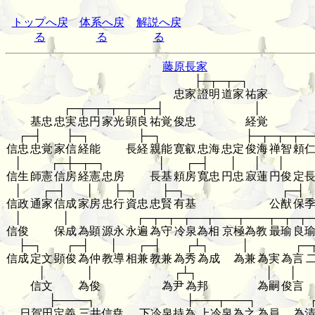
トップへ戻
体系へ戻
解説へ戻
る
る
る
藤原長家
├─┬─┬─┐
忠家
證明
道家
祐家
┌─┬─┬─┬─┬─┬─┤
│
基忠
忠実
忠円
家光
顕良
祐覚
俊忠
経覚
┌─┤
├─┐
├─┐
├─┬─┬─┬──
信忠
忠覚
家信
経能
長経
親能
寛叡
忠海
忠定
俊海
禅智
頼
│
┌─┼─┬─┐
│
┌─┤
│
│
│
信生
師憲
信房
経憲
忠房
長基
頼房
寛忠
円忠
寂蓮
円俊
定
│
┌─┤
│
├─┐
├─┐
┌─┤
信政
通家
信成
家房
忠行
資忠
忠賢
有基
公猷
保
│
│
┌─┬─┬─┬──┬───┬───┬─┬─┬─
信俊
保成
為顕
源永
永遍
為守
冷泉為相
京極為教
最瑜
良
├─┐
┌─┤
│
┌─┤
┌┴┐
│
┌─
信成
定文
顕俊
為仲
教導
相兼
教兼
為秀
為成
為兼
為実
為言
│
│
┌┴┐
│
│
信文
為俊
為尹
為邦
為嗣
俊言
├────┐
├───┬───┐
日賀田定義
三井信尭
下冷泉持為
上冷泉為之
為員
為