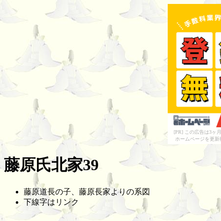
[PR] この広告は
ホームページを更新
藤原氏北家39
藤原道長の子、藤原長家よりの系図
下線字はリンク