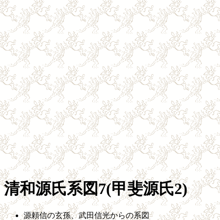
清和源氏系図7(甲斐源氏2)
源頼信の玄孫、武田信光からの系図