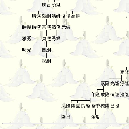
勝言
済継
┌─┤
├─┬─┐
時秀
熈綱
清継
済俊
高綱
┌─┤
│
│
│
時親
時熈
宗熈
清俊
元綱
│
│
│
雅秀
貞熈
秀綱
│
│
時光
自綱
│
親綱
┌
定
┌─┬─┤
嘉隆
光隆
淨
┌─┤
│
│
守隆
成隆
恒隆
澄
┌─┬─┬─┤
│
│
久隆
隆重
良隆
隆季
徳隆
昌隆
│
│
隆昌
隆常