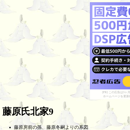
[PR] この広告は
ホームページを更新
藤原氏北家9
藤原房前の孫、藤原冬嗣よりの系図