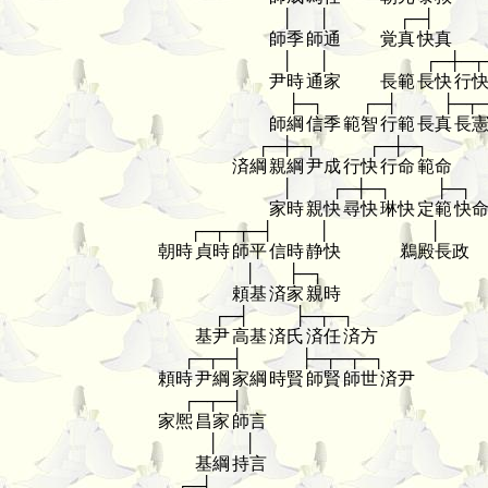
│
│
┌─┤
師季
師通
覚真
快真
│
│
┌─┼─┬
尹時
通家
長範
長快
行
├─┐
┌─┤
├─┬
師綱
信季
範智
行範
長真
長
┌─┼─┐
┌─┼─┐
済綱
親綱
尹成
行快
行命
範命
│
┌─┼─┐
├─┐
家時
親快
尋快
琳快
定範
快
┌─┬─┬─┤
│
│
朝時
貞時
師平
信時
静快
鵜殿長政
│
├─┐
頼基
済家
親時
┌─┤
├─┬─┐
基尹
高基
済氏
済任
済方
┌─┬─┤
├─┬─┬─┐
頼時
尹綱
家綱
時賢
師賢
師世
済尹
┌─┬─┤
家熈
昌家
師言
│
│
基綱
持言
┌─┤