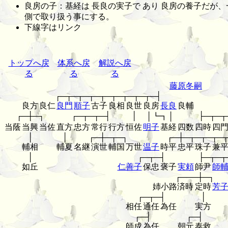
良房の子：基経は 長良の実子で あり 良房の養子だが
側で取り扱う事にする。
下線字はリンク
トップへ戻
体系へ戻
解説へ戻
る
る
る
藤原冬嗣
┌─┬─┬─┬─┬─┬─┬─┬─┬─┤
良方
良仁
良門
順子
古子
良相
良世
良房
長良
良輔
┌─┼─┐
┌─┬─┬─┤
│
├─┬─┬
│┗┓│
当蔭
当興
当佐
直方
忠方
常行
行方
恒佐
明子
基経
四数
四時
四
│
│
┌─┼─┬─┐
┌─┼─┬─┬─┬─
輔相
輔夏
名継
演世
輔国
万世
温子
時平
忠平
珠子
兼
│
┌─┬─┤
├─┬─┬
如丘
仁善子
保忠
褒子
実頼
師尹
師
┌───┼─┐
姉小路済時
定時
芳
┌─┬─┤
│
相任
通任
為任
実方
┌─┤
┌─┤
師成
為任
朝元
泰救