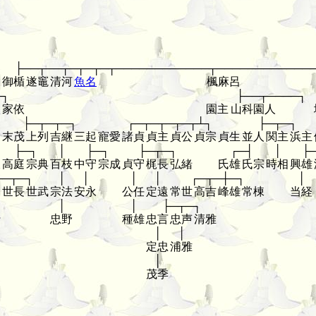
├──┬──┬─┬─┬─┬────────────┬────────────
御楯
遂竈
清河
魚名
楓麻呂
─┐
├──┬────┐
依
家依
園主
山科園人
├─┬─┬─┐
┌─┬─┬─┬─┬┴┐
├─┬─┐
麿
末茂
上列
吉継
三起
寵愛
諸貞
貞主
貞公
貞宗
貞生
並人
関主
浜主
├─┐
│
├─┐
├─┬─┐
┌─┤
│
├
枝
高庭
宗典
百枝
中守
宗成
貞守
梶長
弘緒
氏雄
氏宗
時相
興雄
├─┬─┐
│
│
│
│
┌─┬─┼─┐
│
則
世長
世武
宗法
安永
公任
定遠
常世
高吉
峰雄
常棟
当経
│
│
├─┬─┐
行
忠野
種雄
忠言
忠声
清雅
│
│
定忠
浦雅
│
茂季