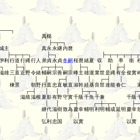
────┐
真楯
├─┬─┐
城主
真永
永継
内麿
├─┬─┬─┐
├─┐
├─┬─┬─┬─┬─┬
伊利
行道
行縄
行人
弟貞
永貞
冬嗣
桜麿
緒夏
収
助
率
衛
─┐
├─┐
┌─┬─┼─┐
├─┐
│
│
┌─┤
滋雄
三直
近野
令緒
輔嗣
宗善
嗣宗
峰主
雄瀧
業世
是縄
有全
俊實
│
│
│
┌─┤
│
│
┌─┤
│
棟景
朝野
行直
忠直
敏直
淑幹
経基
良世
達能
春仁
┌─┤
│
│
│
├─┬─┐
┌
滋殖
滋根
夏影
有野
守實
千蔭
千魚
千兼
千蔭
│
│
┌─┤
┌─┼─┬─┐
├─
継代
滋樹
致為
慶幸
輔明
利明
輔成
延明
慶幸
│
│
│
│
弘利
忠国
以實
以實