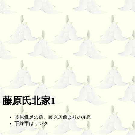
藤原氏北家1
藤原鎌足の孫、藤原房前よりの系図
下線字はリンク