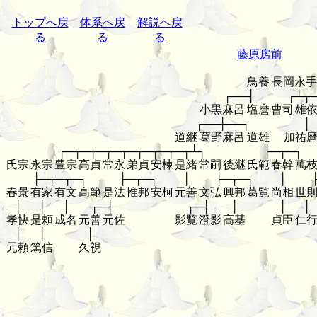
トップへ戻
体系へ戻
解説へ戻
る
る
る
藤原房前
鳥養
長岡永手
┌──┤
┌┴┬
小黒麻呂
塩麿
曹司
雄
┌──┼──┐
│
道継
葛野麻呂
道雄
加祐
┌─┬─┬─┬─┬─┬─┬─┬─┬┴┐
├─┬─┐
氏宗
永宗
豊宗
高貞
常永
弟貞
安棟
是緒
常嗣
後継
氏範
春幹
萬
├─┬─┬─┐
├─┬─┐
│
├─┬─┐
│
春景
有家
有文
高範
是法
惟邦
安柯
元善
文弘
興邦
葛覧
尚相
世
│
│
│
┌─┤
┌─┤
│
│
│
孝快
是頼
成名
元善
元佐
影覧
澄影
高基
貞臣
仁
│
│
│
元頼
篤信
久視