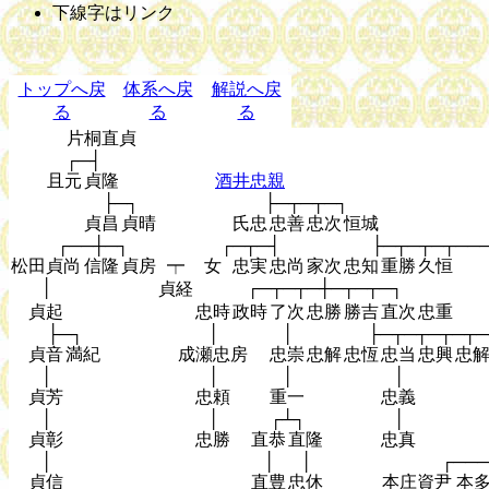
下線字はリンク
トップへ戻
体系へ戻
解説へ戻
る
る
る
片桐直貞
┌─┤
且元
貞隆
酒井忠親
├─┐
├─┬─┬─┐
貞昌
貞晴
氏忠
忠善
忠次
恒城
┌──┼─┐
┌─┬─┤
├─┬─┬─┬──
松田貞尚
信隆
貞房
┯
女
忠実
忠尚
家次
忠知
重勝
久恒
│
┌─┬─┬─┼─┬─┬─┐
貞経
貞起
忠時
政時
了次
忠勝
勝吉
直次
忠重
├─┐
│
│
├─┬─┬─┬─┬─
貞音
満紀
成瀬忠房
忠崇
忠解
忠恆
忠当
忠興
忠
│
│
│
│
貞芳
忠頼
重一
忠義
│
│
┌┴┐
│
貞彰
忠勝
直恭
直隆
忠真
│
│
│
┌───
貞信
直豊
忠休
本庄資尹
本