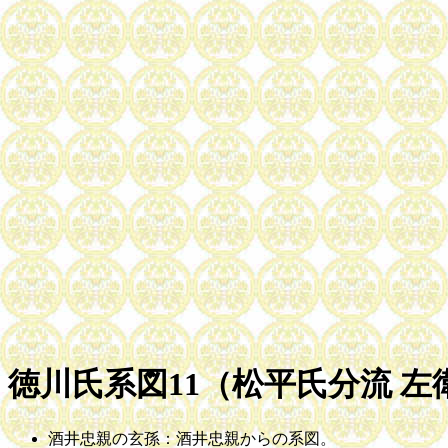
徳川氏系図11（松平氏分流 
酒井忠親の玄孫：酒井忠親からの系図。