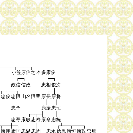
─────┬────┐
小笠原信之
本多康俊
┌┴┐
├─┐
政信
信政
忠相
俊次
┬─┬──┐
┌─┤
解
忠俊
忠恒
山名恒豊
康長
康将
│
│
│
忠予
康慶
忠恒
│
┌─┬─┤
│
忠寄
康敏
忠寿
康命
忠統
┬──┼─┐
│
┌┴┬─┬─┬─┐
多康伴
康匡
忠温
忠周
忠永
信胤
康恒
康政
忠篤