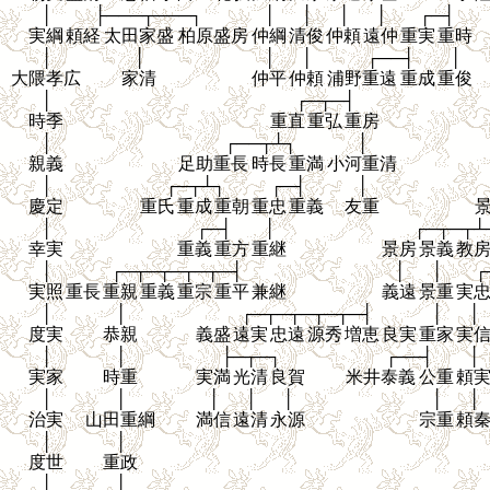
│
├───┬───┐
│
│
│
│
┌─┤
実綱
頼経
太田家盛
柏原盛房
仲綱
清俊
仲頼
遠仲
重実
重時
│
│
│
│
┌──┤
│
大隈孝広
家清
仲平
仲頼
浦野重遠
重成
重俊
│
┌─┬─┤
時季
重直
重弘
重房
│
┌──┬┴┐
│
親義
足助重長
時長
重満
小河重清
│
┌─┬┴┐
┌─┤
│
慶定
重氏
重成
重朝
重忠
重義
友重
│
┌─┤
│
┌─┬─┬┴
幸実
重義
重方
重継
景房
景義
教
│
┌─┬─┬─┬─┬─┤
│
│
┌
実照
重長
重親
重義
重宗
重平
兼継
義遠
景重
実
│
│
┌─┬─┬─┬─┬─┤
│
│
度実
恭親
義盛
遠実
忠遠
源秀
増恵
良実
重家
実
│
│
├─┬─┐
┌──┤
│
実家
時重
実満
光清
良賀
米井泰義
公重
頼
│
│
│
│
│
│
│
治実
山田重綱
満信
遠清
永源
宗重
頼
│
│
度世
重政
│
│