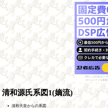
[PR] この広告は
ホームページを更新
清和源氏系図1(嫡流)
清和天皇からの系図