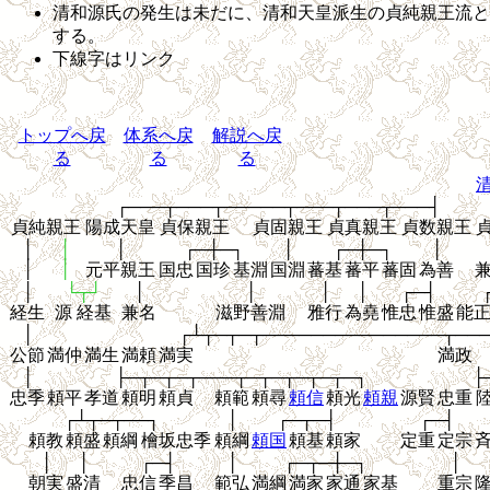
清和源氏の発生は未だに、清和天皇派生の貞純親王流と
する。
下線字はリンク
トップへ戻
体系へ戻
解説へ戻
る
る
る
┌───┬───┬─────┬───┬───┬───┤
貞純親王
陽成天皇
貞保親王
貞固親王
貞真親王
貞数親王
│
│
│
┌─┼─┐
│
┌─┼─┐
│
│
│
元平親王
国忠
国珍
基淵
国淵
蕃基
蕃平
蕃固
為善
│
└┬┘
│
│
│
│
┌─┤
経生
源 経基
兼名
滋野善淵
雅行
為堯
惟忠
惟盛
能
│
┌┴┬─┬─┬───────────────┬──
公節
満仲
満生
満頼
満実
満政
│
├─┬─┬─┬───┬─┬─┬─┬─┬─┐
├
忠季
頼平
孝道
頼明
頼貞
頼範
頼尋
頼信
頼光
頼親
源賢
忠重
┌┴┬─┬──┐
│
┌─┬─┤
┌─┤
頼教
頼盛
頼綱
檜坂忠季
頼綱
頼国
頼基
頼家
定重
定宗
│
│
┌─┤
│
┌─┬─┼─┐
│
朝実
盛清
忠信
季昌
範弘
満綱
満家
家通
家基
重宗