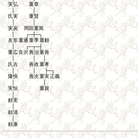
実弘
重章
│
│
氏実
重賢
│
│
実炭
岡田重篤
│
┌─┼─┐
友形
重通
重季
重頼
│
┌─┬─┤
重広
良沢
善治
重善
│
│
│
氏吉
善政
重孝
│
│
├─┐
隆快
善次
重実
正義
│
│
実恒
重規
│
頼実
│
頼清
│
頼康