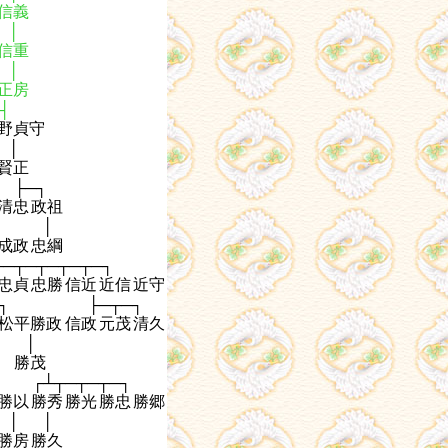
信義
│
信重
│
正房
┤
野貞守
│
賢正
├─┐
清忠
政祖
┤
│
成政
忠綱
┬─┬─┬─┬─┬─┐
忠貞
忠勝
信近
近信
近守
┐
├─┬─┐
松平勝政
信政
元茂
清久
│
勝茂
┌┴┬─┬─┬─┐
勝以
勝秀
勝光
勝忠
勝郷
│
│
勝房
勝久