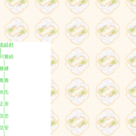
衛経村
┤
川雅経
│
雅継
│
胤雅
│
光氏
│
正房
│
信忠
│
信安
│