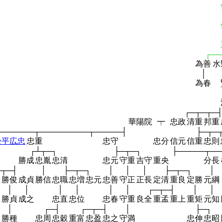
┌──
為善
水
│
為春
┌─┬─┬─
華陽院
┯
忠政
清重
邦重
───────┬─────────┬─────┤
├─┬─
松平広忠
忠重
忠守
忠分
信元
信重
忠則
┌┴┬─┐
├─┬─┐
├─────┬──
勝成
忠胤
忠清
忠元
守重
吉守
重央
分長
─┬─┤
│
├─┬─┐
│
│
│
├─┬─┐
│
直
勝俊
成貞
勝信
忠職
忠増
忠元
忠善
守正
正長
定清
重良
定勝
元綱
│
│
│
│
│
│
┌─┬─┤
│
│
政
勝貞
成之
忠直
忠位
忠春
守重
良全
重孟
重上
重矩
元知
│
┌─┤
┌─┬─┤
│
├─┐
前
勝種
忠周
忠穀
重富
忠盈
忠之
守満
忠伸
忠昭