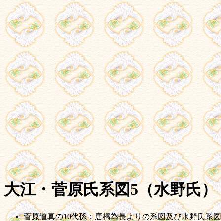
大江・菅原氏系図5（水野氏）
菅原道真の10代孫：唐橋為長よりの系図及び水野氏系