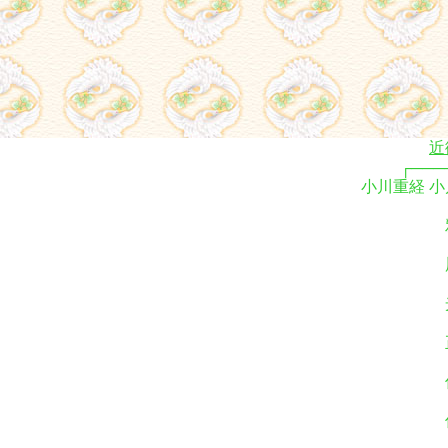
近
┌───
小川重経
小