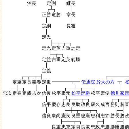
治長
定則
継長
┌┴┐
│
正勝
道勝
章長
│
│
定綱
長雅
│
定氏
├─┬─┬─┐
定光
定英
吉重
詮定
├─┬─┐
│
定益
吉重
定英
範勝
│
定義
┌─┬─┬─┤
┌──────
定重
定長
義春
定俊
━━━━┯━
伝通院 於大の方
┯
┌─┼─┐
│
│
┌──┴─┬───┐
│
忠次
定春
定盛
吉次
信俊
松平康元
松平定勝
松平康俊
徳川家康
│
┌┴┬─┬─┬─┐
┌─┬─┬
信平
慶存
忠良
良助
政良
康久
成言
勝則
勝
│
┌─┼─┬─┬─┬─┐
┌─┤
信良
康尚
憲良
良重
忠憲
忠利
忠節
勝長
勝
├─┬─┬─┐
┌─┤
┌─┤
良重
忠充
定員
良兼
忠政
忠勝
勝庸
勝