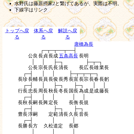
水野氏は藤原摂家2と繋げてあるが、実際は不明。
下線字はリンク
トップへ戻
体系へ戻
解説へ戻
る
る
る
唐橋為長
┌─┬─┬──┬──┤
公良
長貞
長成
五条高長
長明
│
│
├─┐
├─┬─┐
公長
宗長
氏長
清長
長広
長雄
業長
┌─┤
│
│
├─┬─┬─┬─┐
長珍
長輔
長員
長俊
長秀
長宣
長宗
長春
長躬
┌─┤
│
├─┐
├─┐
│
│
行長
忠長
周長
秋長
冬長
国長
為成
是成
藤長
┌─┤
│
│
│
│
長秋
長嗣
長興
定長
長衡
長規
┌─┤
├─┐
├─┐
豊長
淳嗣
定範
清長
久長
音長
┌─┤
│
│
長勝
長方
久松道定
長郷
│
│
│