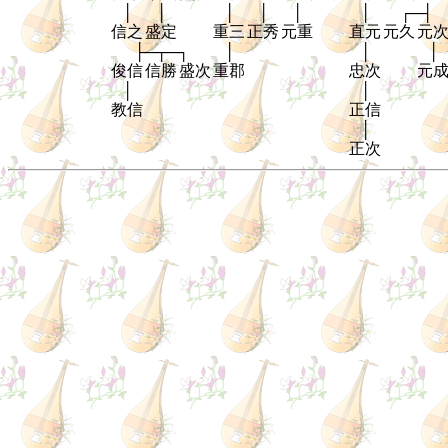
│
│
│
│
│
│
┌─┤
信之
盛定
重三
正秀
元重
直元
元久
元
├─┬─┐
│
│
│
俊信
信勝
盛次
重郡
忠次
元
│
│
教信
正信
│
正次