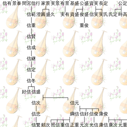
信有
景泰
間宮信行
家景
実景
有景
基盛
公盛
資実
長定
公
│
┌┴┐
│
┌─┤
├─┐
┌─┤
信範
澄圓
盛久
実有
資盛
俊盛
信実
実氏
氏定
時
│
│
信重
重俊
│
信賢
│
信成
│
信継
│
信定
│
信冬
┌┴┐
好信
信盛
├───────┐
信次
信元
│
├─┬─┬─┐
信忠
綱信
信好
信俊
康俊
│
┌─┬─┬─┤
│
│
├─┬─┬─
信繁
頼次
照信
重信
正重
元次
光信
康信
康次
元