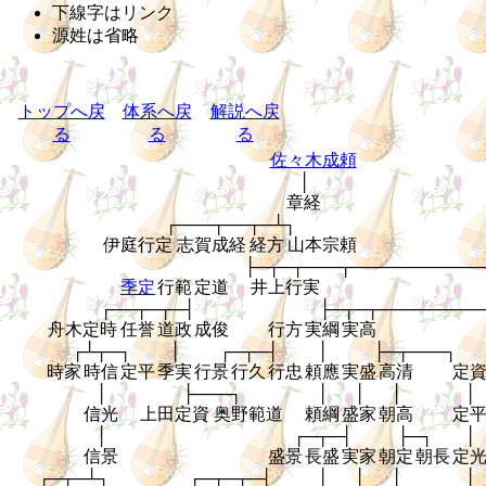
下線字はリンク
源姓は省略
トップへ戻
体系へ戻
解説へ戻
る
る
る
佐々木成頼
│
章経
┌───┬──┬─┴┐
伊庭行定
志賀成経
経方
山本宗頼
├─┬─┬───┬───────────
季定
行範
定道
井上行実
┌──┬─┬─┤
├─┬─┬─────────
舟木定時
任誉
道政
成俊
行方
実綱
実高
┌┴┬─┐
│
┌─┬─┤
│
├─┬───┐
時家
時信
定平
季実
行景
行久
行忠
頼應
実盛
高清
定
│
├───┐
│
│
│
│
信光
上田定資
奥野範道
頼綱
盛家
朝高
定
│
┌─┬─┤
├─┐
│
信景
盛景
長盛
実家
朝定
朝長
定
┌─┬─┴┐
┌─┬─┬─┤
│
│
│
│