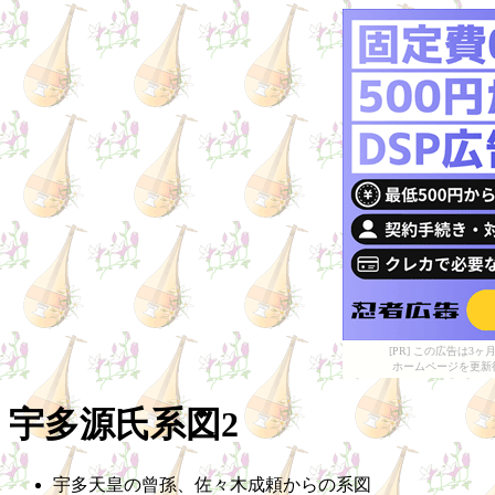
[PR] この広告は
ホームページを更新
宇多源氏系図2
宇多天皇の曾孫、佐々木成頼からの系図