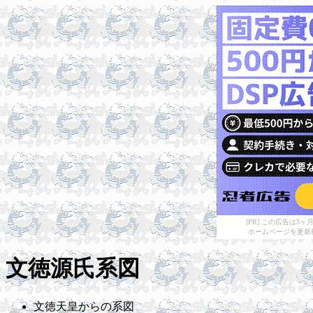
[PR] この広告は
ホームページを更新
文徳源氏系図
文徳天皇からの系図