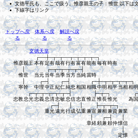
文徳平氏も、ここで扱う。惟彦親王の子：惟世 以下は
下線字はリンク
トップへ戻
体系へ戻
解説へ戻
る
る
る
文徳天皇
┌──┼─┬─┬──┬─┬─┬─┬─┐
惟彦親王
本有
定有
哉有
行有
富有
能有
毎有
時有
│
┌─┬─┬─┬─┬─┤
惟世
当元
当年
当季
当方
当純
當時
│
┌─┤
┌─┤
┌─┼─┬─┬─┬─┬─┐
寧幹
中理
中正
紀仁
純忠
相国
相職
中明
相平
当相
相
┌─┬─┬─┬─┬─┬─┤
├─┬─┐
┌
忠教
忠光
忠義
忠清
忠敏
忠信
忠直
惟正
惟長
惟光
為
┌─┤
│
│
├─┬─┬─┐
重光
遠光
行成
弘重
兼宣
兼相
兼資
兼業
│
┌─┤
│
章経
頼兼
頼仲
懐信
│
定懐