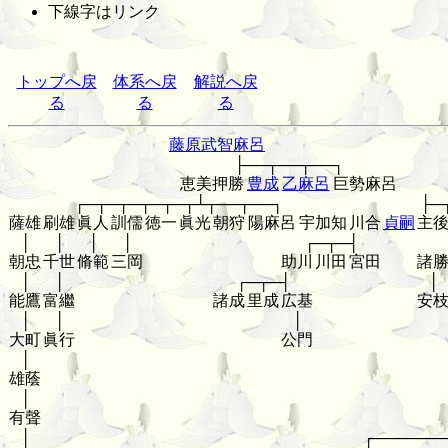
下線字はリンク
トップへ戻
体系へ戻
解説へ戻
る
る
る
藤原武智麻呂
├──┬──┬──┐
恵美押勝
豊成
乙麻呂
巨勢麻呂
┌─┬─┬─┬─┬─┬┴┬──┬──┐
├─
薩雄
刷雄
眞人
訓儒
徳一
眞光
朝狩
陽麻呂
宇加知
川合
貞嗣
主
│
│
│
│
┌─┬─┤
朝忠
千世
脩範
三岡
助川
川田
宮田
諸
│
│
┌─┬─┤
│
能鷹
富繼
諸成
里成
広基
安
│
│
│
大町
眞行
公門
│
雄蔭
│
有聲
│
┌──────