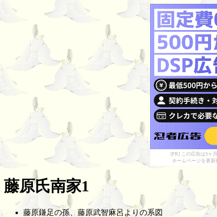
[PR] この広告は
ホームページを更新
藤原氏南家1
藤原鎌足の孫、藤原武智麻呂よりの系図