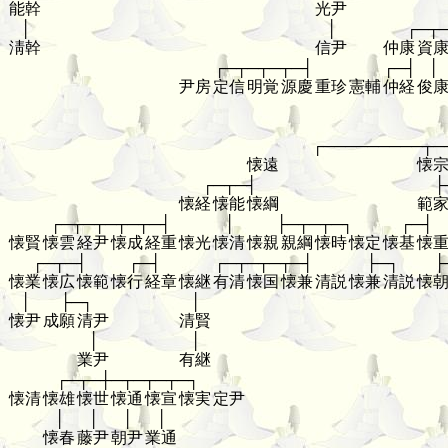
能幹
光尹
│
│
┌─┬
淸幹
信尹
仲康
資
┌─┬─┬─┬─┤
┌─┤
│
尹房
定信
明覚
源慶
重珍
憲輔
仲経
俊
┌─────────┬─
懐遠
懐
┌─┬─┤
├
懐経
懐能
懐綱
範
┌─┬─┬─┬─┬─┤
│
├─┬─┬─┐
┌─┤
懐賢
懐雲
経尹
懐成
経重
懐光
懐清
懐親
親綱
懐時
懐定
懐基
懐
┌─┬─┤
┌─┤
┌─┬─┬─┬─┤
├─┐
├
懐業
懐広
懐範
懐行
経章
懐継
有清
懐国
懐兼
清説
懐兼
清説
懐
│
├─┐
│
懐尹
成願
清尹
清賢
│
│
業尹
有継
┌─┬─┼─┬─┬─┬─┐
懐清
懐雄
懐世
懐通
懐宣
懐実
定尹
│
│
│
│
懐春
藤尹
朝尹
業通