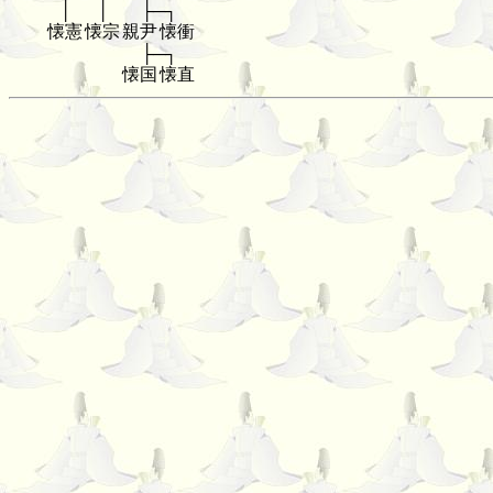
│
│
├─┐
懐憲
懐宗
親尹
懐衝
├─┐
懐国
懐直