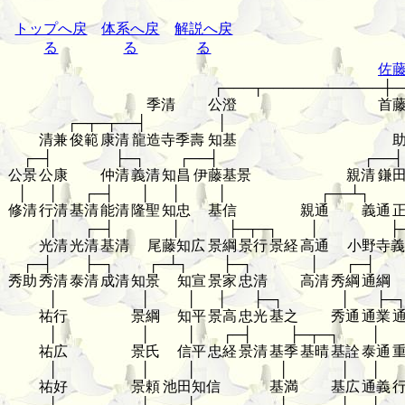
トップへ戻
体系へ戻
解説へ戻
る
る
る
佐
┌───┬────────────┼─
季清
公澄
首
┌─┬─┬──┤
│
清兼
俊範
康清
龍造寺季壽
知基
┌─┤
├─┐
┌──┤
┌──┤
公景
公康
仲清
義清
知昌
伊藤基景
親清
鎌
│
│
┌─┤
│
│
│
┌──┴┐
修清
行清
基清
能清
隆聖
知忠
基信
親通
義通
│
┌─┤
│
├─┬─┐
│
├
光清
光清
基清
尾藤知広
景綱
景行
景経
高通
小野寺
┌─┤
├─┐
┌─┴┐
├─┐
│
┌─┤
秀助
秀清
泰清
成清
知景
知宣
景家
忠清
高清
秀綱
通綱
│
│
│
│
├─┐
│
├─
祐行
景綱
知平
景高
忠光
基之
秀通
通業
│
│
│
┌─┤
├─┬─┐
│
祐広
景氏
信平
忠経
景清
基季
基晴
基詮
泰通
│
│
│
│
│
│
祐好
景頼
池田知信
基満
基広
通義
│
│
│
│
│
│