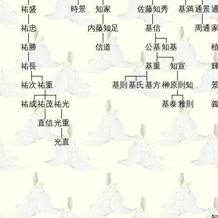
祐盛
時景
知家
佐藤知秀
基満
通景
│
│
│
│
祐忠
内藤知足
基信
周通
│
│
├─┐
祐勝
信道
公基
知基
│
├──┐
祐長
基重
知宣
├─┐
┌─┬─┤
│
祐次
祐重
基則
基氏
基方
榊原則知
┌─┼─┐
┌┴┐
祐成
祐茂
祐光
基泰
雅則
│
│
直信
光重
│
光直