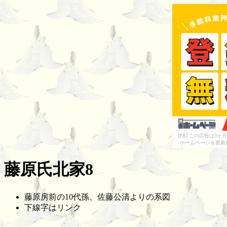
[PR] この広告は
ホームページを更新
藤原氏北家8
藤原房前の10代孫、佐藤公清よりの系図
下線字はリンク