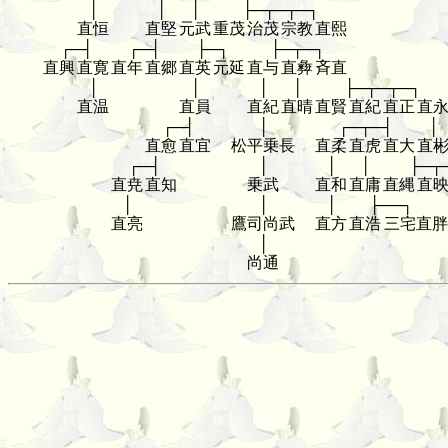
│
│
│
├─┬─┬─┐
直恒
直堅
元武
重茂
治茂
宗教
直熙
┌─┤
┌─┤
├─┐
├─┬─┐
直興
直寛
直年
直郷
直英
元延
直与
直彜
斉直
│
│
│
│
├─┬─┬─┐
直温
直員
直紀
直晴
直賢
直紀
直正
直
┌─┤
│
┌─┬─┤
│
直愈
直宜
松平乗長
直柔
直虎
直大
直
┌─┤
│
│
│
├─┬
直尭
直知
乗武
直和
直庸
直縄
直
│
│
│
├──┐
直亮
鷹司尚武
直方
直浩
三宅直胖
│
尚通