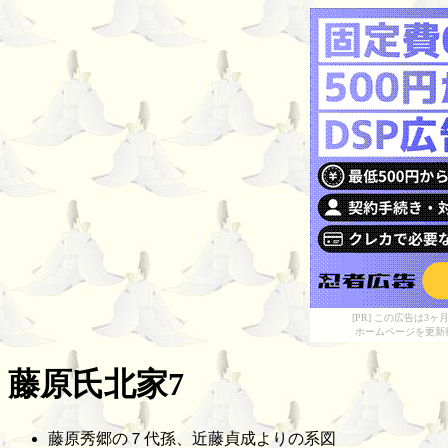
[PR] この広告は
ホームページを更新
藤原氏北家7
藤原秀郷の７代孫、近藤貞成よりの系図