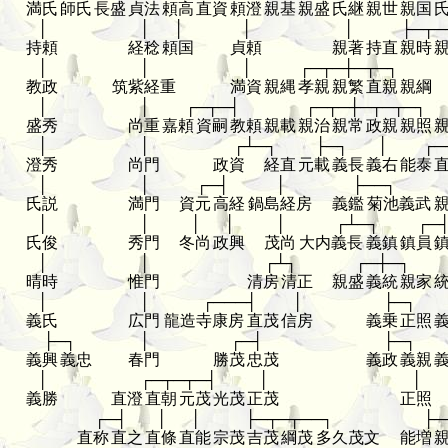
満氏
師氏
長盛
貞法
頼高
直資
頼澄
親基
親盛
氏継
親世
親国
│
│
│
│
│
├─┬─
持頼
経稔
頼国
貞頼
親著
持直
親時
│
│
│
┌─┬─┼─┬─┐
教政
筑紫経重
満資
親縄
孝親
親繁
直親
親綱
│
│
┌─┬─┤
┌─┬─┼─┬─┬─┐
盛秀
尚重
嘉頼
資嗣
教頼
親載
親治
親常
政親
親照
│
│
┌┴─┐
├─┐
│
┌─
澄秀
尚門
政資
経直
元載
義長
義右
能泰
│
│
┌─┤
│
├──┐
氏説
満門
資元
高経
鍋島経房
義鑑
菊池義武
│
│
│
│
│
┌┴─┐
┌─
氏俊
秀門
冬尚
政興
茂尚
大内義長
義鎮
鎮員
│
│
┌┴┐
┌─┼─┐
晴時
惟門
清房
清正
親盛
義統
親家
│
│
┌───┤
│
├─┐
義氏
広門
龍造寺康房
直茂
信房
義乗
正照
├─┐
│
┌─┤
├─┐
義興
義忠
春門
勝茂
忠茂
義政
義親
│
┌─┬─┬─┤
│
│
義勝
直澄
直朝
元茂
光茂
正茂
正照
┌─┤
│
│
├─┬─┬──┐
├─
直称
直之
直條
直能
宗茂
吉茂
綱茂
多久茂文
能増