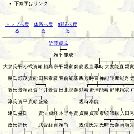
下線字はリンク
トップへ戻
体系へ戻
解説へ戻
る
る
る
近藤貞成
├─┐
頼平
能成
┌───┬──┬─┤
├─┬─┬─┬──┬─
大泉氏平
小弐資頼
頼高
宗平
親家
師俊
親直
季時
大友能直
親
│
┌─┤
┌──┬─┬─┬─┬──┬┴───┬
親氏
頼茂
資能
田原泰廣
豊前能基
親秀
時直
禅能
詫摩能秀
│
│
├──┐
┌──┼──┬────┬──
教氏
景頼
経資
平井景資
田北親泰
頼泰
野津能泰
野津頼宗
│
│
├─┐
├─┐
淳氏
資平
貞頼
盛経
親時
泰能
│
│
├─┬──┐
├─┬─┬─┬──┐
建氏
盛氏
資法
貞経
本野冬資
貞親
貞宗
泰顕
師親
入田
│
│
│
├─┐
│
├─┬─┬─┬─┬
政氏
詮氏
武資
経貞
頼尚
親信
氏宗
氏時
氏泰
貞順
│
├─┐
│
┌─┼─┐
├─┐
├─┬─┬─┐