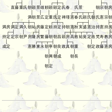
┌─┤
│
│
┌─┼─┐
│
├─┐
直藤
重氏
朝顕
景雄
頼顕
顕定
氏春
氏景
朝宗
朝
│
│
│
│
┌─┬─┬─┬─┤
│
満朝
景広
定重
氏定
禅瑾
憲春
氏顕
氏朝
氏憲
宗
┌─┬─┬─┼─┐
┌─┼─┐
┌─┬─┤
├
満房
満定
満久
朝祐
房藤
定頼
持定
持朝
憲秋
実盛
憲治
持憲
持
┌─┤
│
┌─┤
│
┌─┼─┬─┬─┬─┐
├
持定
定宗
朝尹
房隆
房繁
藤朝
朝昌
顕房
高救
祐覚
定政
梵寿
教
│
┌─┬─┬─┤
├─┐
│
┌─┤
成定
憲勝
東永
朝寧
朝良
政真
朝重
朝定
政藤
憲
│
│
│
朝興
朝成
朝長
│
朝定