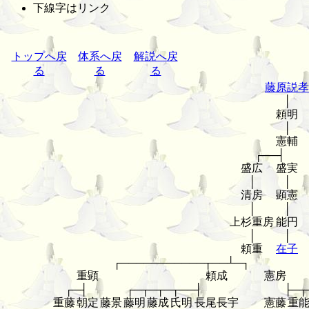
下線字はリンク
トップへ戻
体系へ戻
解説へ戻
る
る
る
藤原説孝
│
頼明
│
憲輔
┌──┤
盛広
盛実
│
│
清房
顕憲
│
│
上杉重房
能円
│
│
頼重
在子
┌───────────┬──┴─┐
重顕
頼成
憲房
┌─┤
┌─┬─┬─┬──┤
├─┬
重藤
朝定
藤景
藤明
藤成
氏明
長尾長宇
憲藤
重