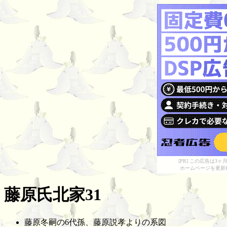
[PR] この広告は
ホームページを更新
藤原氏北家31
藤原冬嗣の6代孫、藤原説孝よりの系図