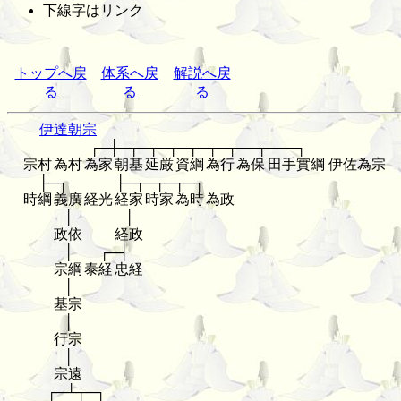
下線字はリンク
トップへ戻
体系へ戻
解説へ戻
る
る
る
伊達朝宗
┌─┼─┬─┬─┬─┬─┬─┬──┬───┐
宗村
為村
為家
朝基
延厳
資綱
為行
為保
田手實綱
伊佐為宗
├─┐
├─┬─┬─┬─┐
時綱
義廣
経光
経家
時家
為時
為政
│
│
政依
経政
│
┌─┤
宗綱
泰経
忠経
│
基宗
│
行宗
│
宗遠
┌─┴┬─┐