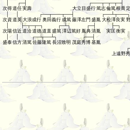
│
┌─┤
┌───┬─┬─┬─┤
次得
道任
実壽
大立目盛行
篤志
倫篤
根喬
│
│
┌──┬───┬──┤
┌──┴┬───
次資
道英
大浪成行
奥田義行
成篤
藤澤左門
盛胤
大松澤良実
│
├─┬─┬─┐
┌─┴┐
┌─┤
├─┐
次陽
信近
道洽
道德
道直
盛篤
澤辺篤好
胤典
清胤
実匡
衡実
│
│
┌──┬──┴┐
┌──┤
盛泰
信方
清篤
佐藤隆篤
長沼致明
茂庭秀博
基胤
┌
上遠野