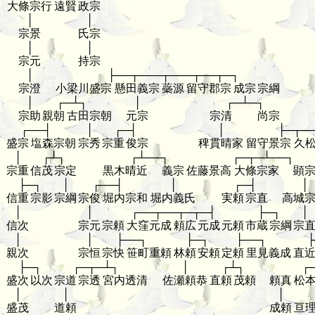
大條宗行
遠賢
政宗
│
│
宗景
氏宗
│
│
宗元
持宗
│
├──┬───┬───┬──┬─┐
宗澄
小梁川盛宗
懸田義宗
蘂源
留守郡宗
成宗
宗綱
│
┌─┴┐
│
┌─┴─┐
宗助
親朝
古田宗朝
元宗
宗清
尚宗
┌──┤
│
┌─┤
│
├─┬─
盛宗
塩森宗朝
宗秀
宗重
俊宗
稗貫晴家
留守景宗
久
│
┌┴┐
┌┴──┐
┌─┬─┴──┐
宗重
信茂
宗定
黒木晴近
義宗
佐藤景高
大條宗家
顕
├─┐
│
┌──┤
│
┌─┤
│
信重
宗影
宗綱
宗俊
堀内宗和
堀内義氏
実頼
宗直
高城
│
│
┌──┬──┬─┬─┤
├─┐
│
信次
宗元
宗頼
大窪元成
頼広
元成
元頼
市蔵
宗綱
宗
│
│
├──┐
├─┐
├──┐
├
親次
宗恒
宗快
笹町重頼
林頼
安頼
定頼
里見義成
直
├─┐
┌─┬─┴┐
│
┌┴┐
┌
盛次
以次
宗道
宗透
宮内透清
佐瀬頼恭
直頼
茂頼
頼真
松
│
│
│
盛茂
道頼
成頼
亘