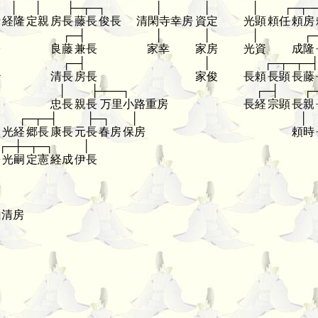
│
│
├─┬─┐
│
│
│
┌─┬─
行
経隆
定親
房長
藤長
俊長
清閑寺幸房
資定
光顕
頼任
頼房
┌─┤
│
│
│
┌
宗
良藤
兼長
家幸
家房
光資
成隆
┌─┤
│
┌─┬─┬─
治
清長
房長
家俊
長頼
長顕
長藤
│
├───┐
┌─┤
┌
忠長
親長
万里小路重房
長経
宗顕
長親
┌─┬─┤
├─┐
│
│
光経
郷長
康長
元長
春房
保房
頼時
┌─┼─┬─┐
│
房
光嗣
定憲
経成
伊長
房
山清房
清