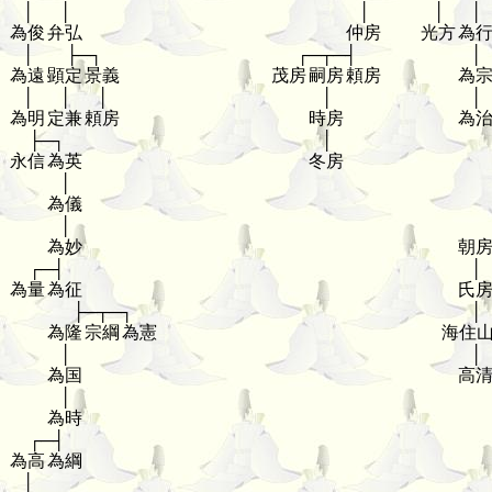
│
│
│
│
│
為俊
弁弘
仲房
光方
為
│
├─┐
┌─┬─┤
│
為遠
顕定
景義
茂房
嗣房
頼房
為
│
│
│
│
│
為明
定兼
頼房
時房
為
├─┐
│
永信
為英
冬房
│
為儀
│
為妙
朝
┌─┤
│
為量
為征
氏
├─┬─┐
│
為隆
宗綱
為憲
海住
│
│
為国
高
│
為時
┌─┤
為高
為綱
│