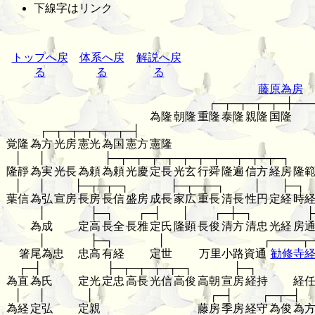
下線字はリンク
トップへ戻
体系へ戻
解説へ戻
る
る
る
藤原為房
┌─┬─┬─┬─┬─┼──
為隆
朝隆
重隆
泰隆
親隆
国隆
┌─┬─┬─┬─┬─┬─┤
覚隆
為方
光房
憲光
為国
憲方
憲隆
│
│
├─┬─┬─┬─┬─┬─┬─┬──┬─┬─┬─┐
隆靜
為実
光長
為頼
為頼
光慶
定長
光玄
行舜
隆遍
信方
経房
隆
│
│
├─┬─┬─┐
├─┬─┬─┐
│
├─┐
葉信
為弘
宣房
長房
長信
盛房
成長
家広
重長
清長
性円
定経
時
│
├─┐
┌─┤
│
┌─┼─┐
├
為成
定高
長全
長雅
定氏
隆顕
長俊
清方
清忠
光経
房
│
├─┐
│
┌────┬
箸尾為忠
忠高
有経
定世
万里小路資通
勧修寺
┌─┤
├─┬─┬─┬─┬─┐
├─┐
為直
為氏
定光
定忠
高長
光信
高俊
高朝
宣房
経持
経
│
│
│
┌─┤
┌─┬─┤
為経
定弘
定親
藤房
季房
経守
為俊
為