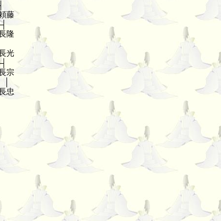
┤
頼藤
─┤
長隆
┤
長光
─┤
長宗
│
長忠