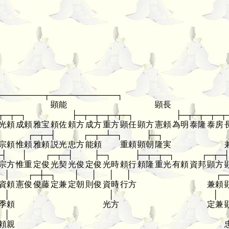
────────┬────────────┐
顕能
顕長
┬─┬─┐
├─┬─┬─┬─┬─┐
├─┬─┬─┬─┬
光頼
成頼
雅宝
頼佐
頼方
成方
重方
顕任
顕方
憲頼
為明
泰隆
泰房
┤
┌─┬─┤
┌─┬─┴─┐
├─┐
宗頼
惟頼
雅頼
説光
忠方
能頼
重頼
顕朝
隆実
─┤
│
┌─┬─┤
├─┐
├─┬─┬─┐
┌─┬─
宗方
惟重
定俊
光契
光俊
定俊
光時
頼行
頼隆
重光
有頼
資邦
顕方
│
┌─┼─┐
│
│
│
│
┌─
資頼
憲俊
俊藤
定兼
定朝
則俊
資時
行方
兼頼
│
│
│
季頼
光方
定兼
│
頼親