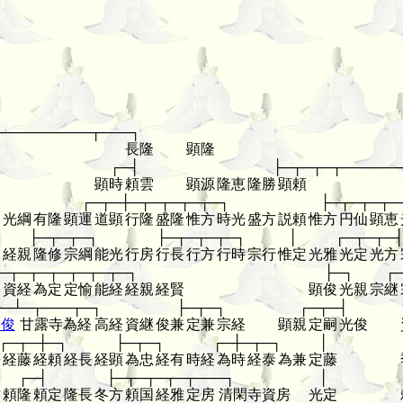
──────────┬───┐
長隆
顕隆
┌─┤
├─┬─┬─┬──────
顕時
頼雲
顕源
隆恵
隆勝
顕頼
┌─┬─┼─┬─┬─┬─┬─┐
├─┬─┬─┬─
範
光綱
有隆
顕運
道顕
行隆
盛隆
惟方
時光
盛方
説頼
惟方
円仙
顕恵
├─┬─┬─┐
├─┬─┬─┬─┐
│
┌─┬─┬─
経
経親
隆修
宗綱
能光
行房
行長
行方
行時
宗行
惟定
光雅
光定
光方
─┬─┬─┬─┬─┬─┬─┐
├─┐
┌
通
資経
為定
定愉
能経
経親
経賢
顕俊
光親
宗継
──┴─┬───┬─┐
├─┬─┐
┌─┬─┤
経俊
甘露寺為経
高経
資継
俊兼
定兼
宗経
顕親
定嗣
光俊
┌─┬─┼─┐
├─┬─┐
┌─┼─┬─┐
│
任
経藤
経頼
経長
経顕
為忠
経有
時経
為時
経泰
為兼
定藤
┌─┤
├─┬─┬─┬─┬───┐
│
方
頼隆
頼定
隆長
冬方
頼国
経雅
定房
清閑寺資房
光定